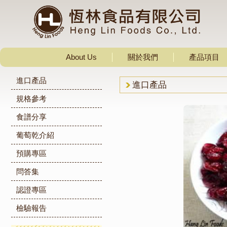
About Us
關於我們
產品項目
進口產品
進口產品
規格參考
食譜分享
葡萄乾介紹
預購專區
問答集
認證專區
檢驗報告