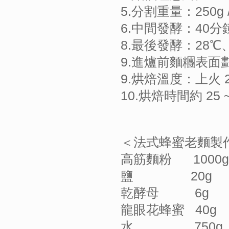
5.分割重量：250g
6.中間發酵：40
8.最後發酵：28℃
9.進爐前麵糰表
9.烘焙溫度：上火 
10.烘焙時間約 25
＜法式蜂蜜老麵製
高筋麵粉 1000
鹽 20g
乾酵母 6g
龍眼花蜂蜜 40
水 750