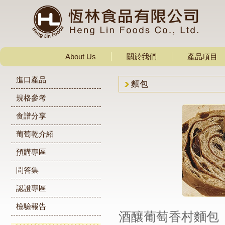
About Us
關於我們
產品項目
進口產品
麵包
規格參考
食譜分享
葡萄乾介紹
預購專區
問答集
認證專區
檢驗報告
酒釀葡萄香村麵包