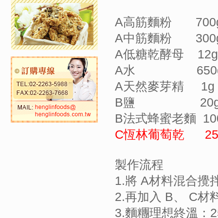
A高筋麵粉 700
A中筋麵粉 300
A低糖乾酵母 12g
A水 650
A天然麥芽精 1g
B鹽 20
B法式蜂蜜老麵 10
C恆林葡萄乾 25
製作流程
1.將 A材料混合攪
2.再加入 B、 
3.麵糰理想終溫：