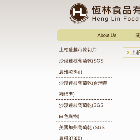
About Us
上柏蔓越苺乾切片
上
沙漠連枝葡萄乾(SGS
農殘426項)
沙漠連枝葡萄乾(台灣農
殘標準)
沙漠連枝葡萄乾(SGS
白色異物)
美國加州葡萄乾 (SGS
農殘373項)