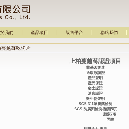
關於我們
產品項目
販售平台
聯絡我們
柏蔓越苺乾切片
上柏蔓越莓認證項目
非基因改造
過敏原認證
產品聲明
產品保證
猶太認證
清真認證
微生物聲明
SGS 311
項農藥檢測
SGS 防腐劑檢測-酸類5項
脂類7項
丙酸
點圖放大 查看