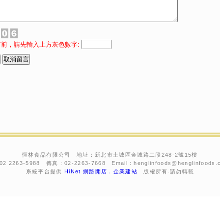
言前，請先輸入上方灰色數字:
恆林食品有限公司 地址：新北市土城區金城路二段248-2號15樓
 2263-5988 傳真：02-2263-7668 Email：henglinfoods@henglinfoods.
系統平台提供
HiNet 網路開店．企業建站
版權所有‧請勿轉載